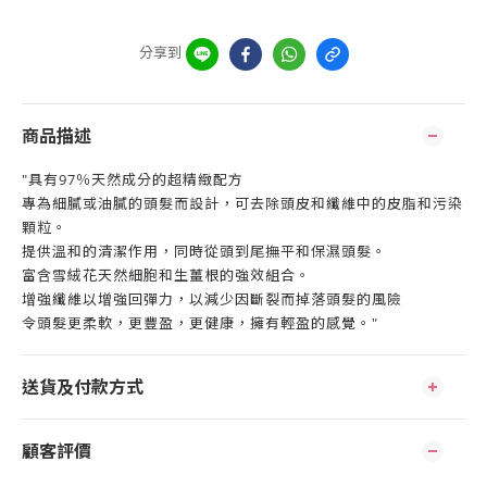
分享到
商品描述
"具有97％天然成分的超精緻配方
專為細膩或油膩的頭髮而設計，可去除頭皮和纖維中的皮脂和污染
顆粒。
提供溫和的清潔作用，同時從頭到尾撫平和保濕頭髮。
富含雪絨花天然細胞和生薑根的強效組合。
增強纖維以增強回彈力，以減少因斷裂而掉落頭髮的風險
令頭髮更柔軟，更豐盈，更健康，擁有輕盈的感覺。"
送貨及付款方式
顧客評價