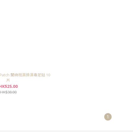
ot Patch 蘭納祛濕排濕毒足貼 10
片
HK$25.00
HK$38.00
1