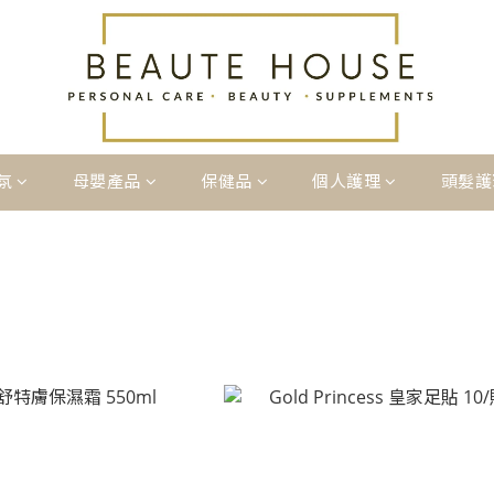
氛
母嬰產品
保健品
個人護理
頭髮護