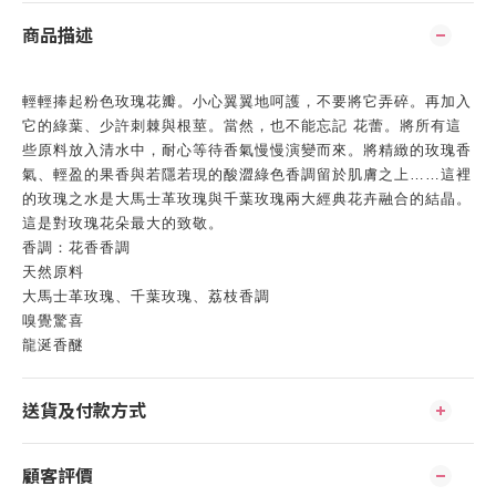
商品描述
輕輕捧起粉色玫瑰花瓣。小心翼翼地呵護，不要將它弄碎。再加入
它的綠葉、少許刺棘與根莖。當然，也不能忘記 花蕾。將所有這
些原料放入清水中，耐心等待香氣慢慢演變而來。將精緻的玫瑰香
氣、輕盈的果香與若隱若現的酸澀綠色香調留於肌膚之上……這裡
的玫瑰之水是大馬士革玫瑰與千葉玫瑰兩大經典花卉融合的結晶。
這是對玫瑰花朵最大的致敬。
香調：花香香調
天然原料
大馬士革玫瑰、千葉玫瑰、荔枝香調
嗅覺驚喜
龍涎香醚
送貨及付款方式
顧客評價