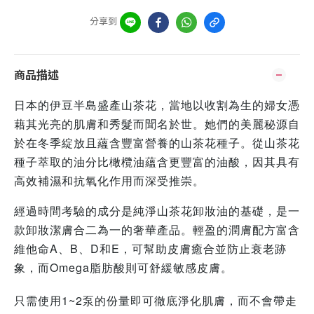
分享到
商品描述
日本的伊豆半島盛產山茶花，當地以收割為生的婦女憑
藉其光亮的肌膚和秀髮而聞名於世。她們的美麗秘源自
於在冬季綻放且蘊含豐富營養的山茶花種子。從山茶花
種子萃取的油分比橄欖油蘊含更豐富的油酸，因其具有
高效補濕和抗氧化作用而深受推崇。
經過時間考驗的成分是純淨山茶花卸妝油的基礎，是一
款卸妝潔膚合二為一的奢華產品。輕盈的潤膚配方富含
維他命A、B、D和E，可幫助皮膚癒合並防止衰老跡
象，而Omega脂肪酸則可舒緩敏感皮膚。
只需使用1~2泵的份量即可徹底淨化肌膚，而不會帶走