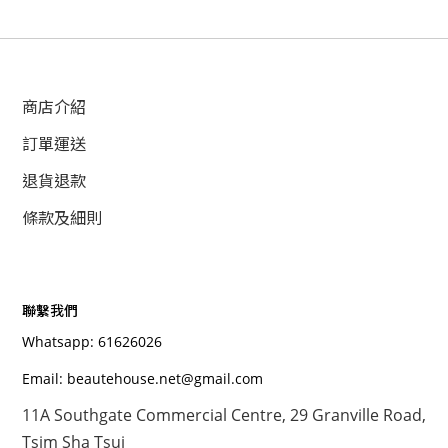
商店介紹
訂單運送
退貨退款
條款及細則
聯繫我們
Whatsapp: 61626026
Email: beautehouse.net@gmail.com
11A Southgate Commercial Centre, 29 Granville Road,
Tsim Sha Tsui