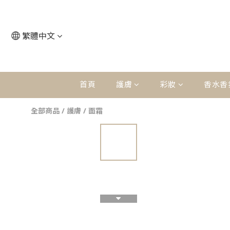
繁體中文
首頁
護膚
彩妝
香水香
全部商品
/
護膚
/
面霜