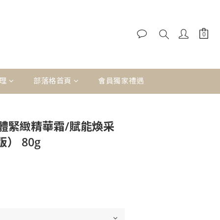
理
部落格首頁
會員獨家禮遇
II 立體緊緻精華霜/賦能煥采
） 80g