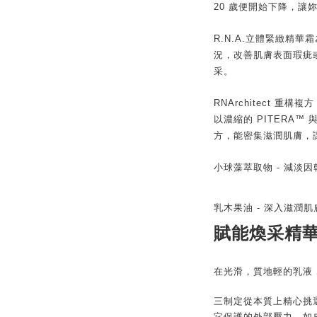
20 歲便開始下降，讓
R.N.A.立體緊緻精
況，改善肌膚表面瑕疵
采。
RNArchitect 重構複方
以濃縮的 PITERA
方，能密集滋潤肌膚，
小球藻萃取物 - 減淡
乳木果油 - 深入滋潤
賦能煥采精
在光滑，質地輕的乳液
三制定從本質上精心挑
它保護的外部壓力，如