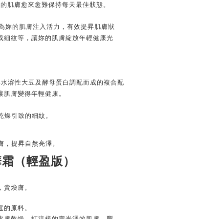
妳的肌膚愈來愈難保持每天最佳狀態。
華霜為妳的肌膚注入活力，有效提昇肌膚狀
或細紋等，讓妳的肌膚綻放年輕健康光
™ 與水溶性大豆及酵母蛋白調配而成的複合配
讓肌膚變得年輕健康。
因乾燥引致的細紋。
肌膚，提昇自然亮澤。
華霜（輕盈版）
，賣煥膚。
選的原料。
皮膚乾燥，打這樣的賣光澤的肌膚。豐