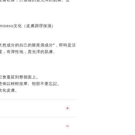
utomisesu文化（皮膚調理保濕）
天然成分的自己的雞尾酒成分*，即時是活
電，有彈性地，賣光澤的肌膚。
它會蔓延到整個面上。
塗佈以輕輕按摩。頸部不要忘記。
軟化皮膚。