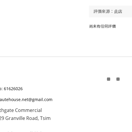
尚未有任何評價
: 61626026
eautehouse.net@gmail.com
thgate Commercial
29 Granville Road, Tsim