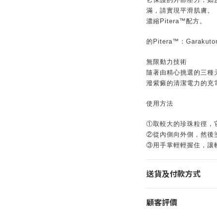
滿，請實現平滑肌膚。
濃縮Pitera™配方。
的Pitera™：Garak
無限動力技術
隨著由精心挑選的三種
潑紫癜的清潔電力的充
使用方法
①取較大的珍珠粒徑，
②從內側向外側，然後
③用手掌輕輕握住，讓
送貨及付款方式
顧客評價