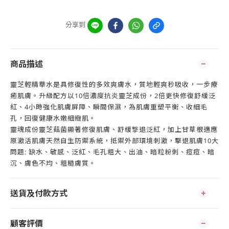
分享到
商品描述
靈芝輕精華水是具修復性的多效爽膚水，質地輕爽秒吸收，一步療
癒肌膚。升級配方以10倍濃度抗炎靈芝成份，2倍更快修復舒緩泛
紅、4小時強化肌膚屏障、瞬間保濕，為肌膚重塑平衡、收細毛
孔，回復健康水嫩細緻肌。
靈魂成份靈芝菇菌顯著修復肌膚、舒緩撃退泛紅，加上甘草根適應
原激活肌膚天然自生防禦系統，抵禦外部環境刺激，擊退肌膚10大
問題: 缺水、敏感、泛紅、毛孔粗大、出油、暗粒粉刺、痘痘、暗
沉、膚色不均、粗糙膚質。
送貨及付款方式
顧客評價