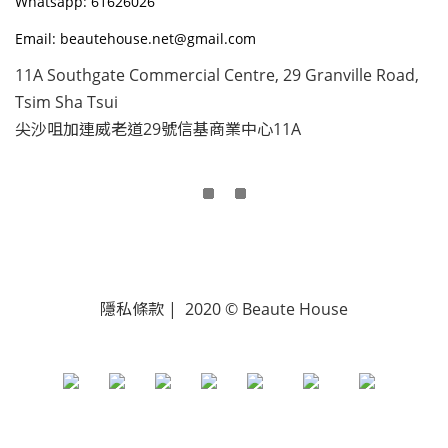
Whatsapp: 61626026
Email: beautehouse.net@gmail.com
11A Southgate Commercial Centre, 29 Granville Road,
Tsim Sha Tsui
尖沙咀加連威老道29號信基商業中心11A
隱私條款 | 2020 © Beaute House