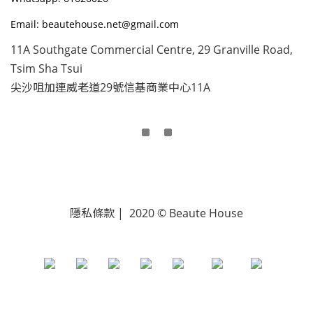
Email: beautehouse.net@gmail.com
11A Southgate Commercial Centre, 29 Granville Road,
Tsim Sha Tsui
尖沙咀加連威老道29號信基商業中心11A
隱私條款 | 2020 © Beaute House